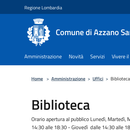
Salta al contenuto principale
Regione Lombardia
Comune di Azzano Sa
Amministrazione
Novità
Servizi
Vivere 
Home
>
Amministrazione
>
Uffici
>
Biblioteca
Biblioteca
Orario apertura al pubblico Lunedì, Martedì, M
14:30 alle 18:30 - Giovedì dalle 14:30 alle 18