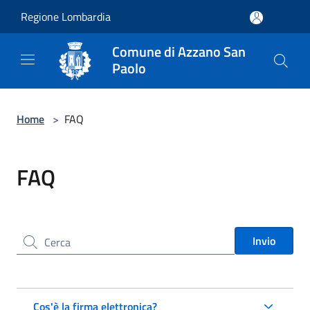
Salta al contenuto principale
Regione Lombardia
Comune di Azzano San
Paolo
Home
>
FAQ
FAQ
Cerca nel sito
Invio
Cos'è la firma elettronica?