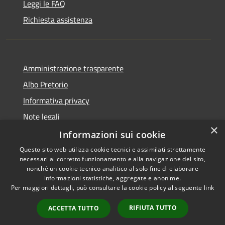
Leggi le FAQ
Richiesta assistenza
Amministrazione trasparente
Albo Pretorio
Informativa privacy
Note legali
×
Dichiarazione di accessibilità
Informazioni sui cookie
Questo sito web utilizza cookie tecnici e assimilati strettamente
necessari al corretto funzionamento e alla navigazione del sito,
nonché un cookie tecnico analitico al solo fine di elaborare
informazioni statistiche, aggregate e anonime.
RSS
Copyright © 2026 • Comune di
Per maggiori dettagli, può consultare la cookie policy al seguente
link
Accessibilità
Azzano San Paolo • Powered
Privacy
Municipium
Accesso
by
•
RIFIUTA TUTTO
ACCETTA TUTTO
Cookie
redazione