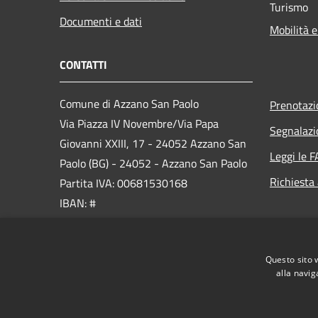
Turismo
Documenti e dati
Mobilità e
CONTATTI
Comune di Azzano San Paolo
Prenotaz
Via Piazza IV Novembre/Via Papa
Segnalazi
Giovanni XXIII, 17 - 24052 Azzano San
Leggi le 
Paolo (BG) - 24052 - Azzano San Paolo
Richiesta
Partita IVA: 00681530168
IBAN: #
PEC:
comuneazzanosanpaolo@pec.it
Centralino Unico: 035-532211
Questo sito 
alla navig