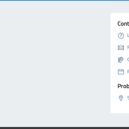
Cont
Prob