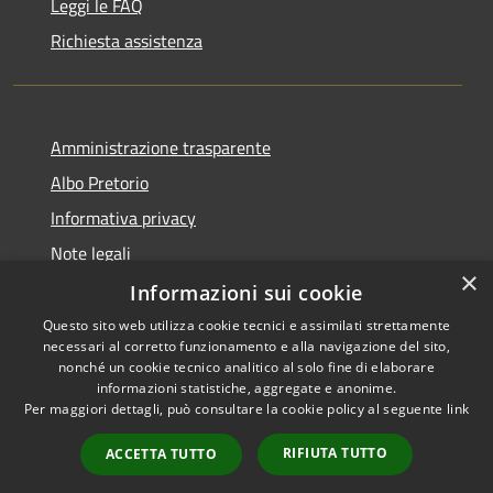
Leggi le FAQ
Richiesta assistenza
Amministrazione trasparente
Albo Pretorio
Informativa privacy
Note legali
×
Dichiarazione di accessibilità
Informazioni sui cookie
Questo sito web utilizza cookie tecnici e assimilati strettamente
necessari al corretto funzionamento e alla navigazione del sito,
nonché un cookie tecnico analitico al solo fine di elaborare
informazioni statistiche, aggregate e anonime.
RSS
Copyright © 2026 • Comune di
Per maggiori dettagli, può consultare la cookie policy al seguente
link
Accessibilità
Azzano San Paolo • Powered
Privacy
Municipium
Accesso
by
•
RIFIUTA TUTTO
ACCETTA TUTTO
Cookie
redazione