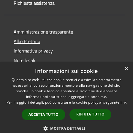
Richiesta assistenza
Amministrazione trasparente
Albo Pretorio
Informativa privacy
Note legali
×
Dichiarazione di accessibilità
Informazioni sui cookie
Questo sito web utilizza cookie tecnici e assimilati strettamente
necessari al corretto funzionamento e alla navigazione del sito,
nonché un cookie tecnico analitico al solo fine di elaborare
informazioni statistiche, aggregate e anonime.
RSS
Copyright © 2026 • Comune di
Per maggiori dettagli, può consultare la cookie policy al seguente
link
Accessibilità
Azzano San Paolo • Powered
Privacy
Municipium
Accesso
by
•
RIFIUTA TUTTO
ACCETTA TUTTO
Cookie
redazione
Mappa del sito
MOSTRA DETTAGLI