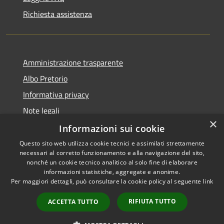
Richiesta assistenza
Amministrazione trasparente
Albo Pretorio
Informativa privacy
Note legali
×
Dichiarazione di accessibilità
Informazioni sui cookie
Questo sito web utilizza cookie tecnici e assimilati strettamente
necessari al corretto funzionamento e alla navigazione del sito,
nonché un cookie tecnico analitico al solo fine di elaborare
informazioni statistiche, aggregate e anonime.
RSS
Copyright © 2026 • Comune di
Per maggiori dettagli, può consultare la cookie policy al seguente
link
Accessibilità
Azzano San Paolo • Powered
Privacy
Municipium
Accesso
by
•
RIFIUTA TUTTO
ACCETTA TUTTO
Cookie
redazione