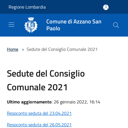
Salta al contenuto principale
Regione Lombardia
Comune di Azzano San
Paolo
Home
>
Sedute del Consiglio Comunale 2021
Sedute del Consiglio
Comunale 2021
Ultimo aggiornamento
: 26 gennaio 2022, 16:14
Resoconto seduta del 23.04.2021
Resoconto seduta del 26.05.2021