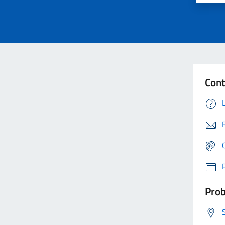
Cont
Prob