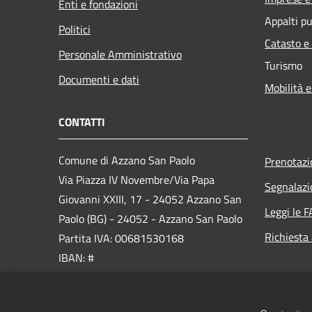
Enti e fondazioni
Appalti pu
Politici
Catasto e
Personale Amministrativo
Turismo
Documenti e dati
Mobilità e
CONTATTI
Comune di Azzano San Paolo
Prenotaz
Via Piazza IV Novembre/Via Papa
Segnalazi
Giovanni XXIII, 17 - 24052 Azzano San
Leggi le 
Paolo (BG) - 24052 - Azzano San Paolo
Richiesta
Partita IVA: 00681530168
IBAN: #
PEC:
comuneazzanosanpaolo@pec.it
Centralino Unico: 035-532211