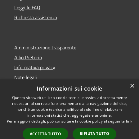
Leggi le FAQ
Richiesta assistenza
Amministrazione trasparente
Albo Pretorio
Informativa privacy
Note legali
×
Dichiarazione di accessibilità
Informazioni sui cookie
Questo sito web utilizza cookie tecnici e assimilati strettamente
necessari al corretto funzionamento e alla navigazione del sito,
nonché un cookie tecnico analitico al solo fine di elaborare
informazioni statistiche, aggregate e anonime.
RSS
Copyright © 2026 • Comune di
Per maggiori dettagli, può consultare la cookie policy al seguente
link
Accessibilità
Azzano San Paolo • Powered
Privacy
Municipium
Accesso
by
•
RIFIUTA TUTTO
ACCETTA TUTTO