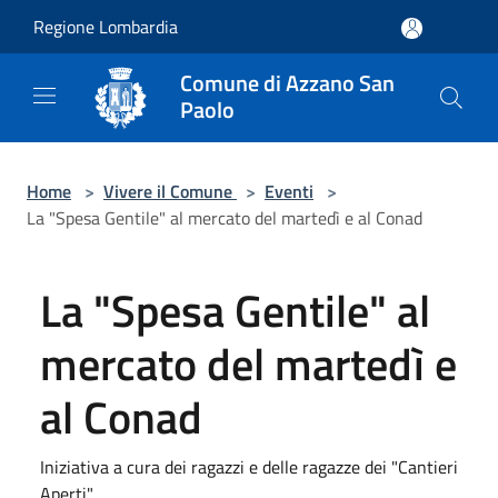
Salta al contenuto principale
Regione Lombardia
Comune di Azzano San
Paolo
Home
>
Vivere il Comune
>
Eventi
>
La "Spesa Gentile" al mercato del martedì e al Conad
La "Spesa Gentile" al
mercato del martedì e
al Conad
Iniziativa a cura dei ragazzi e delle ragazze dei "Cantieri
Aperti"