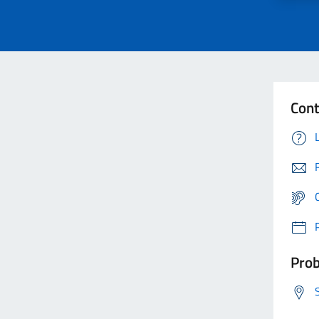
Cont
Prob