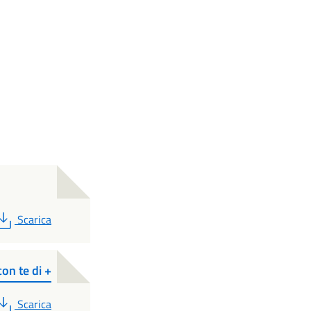
PDF
Scarica
n te di +
PDF
Scarica